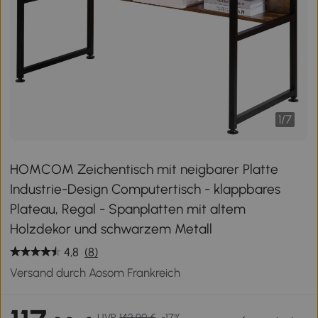
1
/
7
HOMCOM Zeichentisch mit neigbarer Platte
Industrie-Design Computertisch - klappbares
Plateau, Regal - Spanplatten mit altem
Holzdekor und schwarzem Metall
4,8
(8)
Versand durch Aosom Frankreich
UVP
142,90 €
-17%