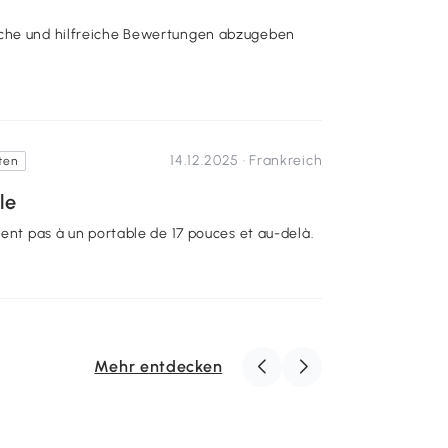
iche und hilfreiche Bewertungen abzugeben
14.12.2025 ·
Frankreich
ten
le
ient pas à un portable de 17 pouces et au-delà.
Mehr entdecken