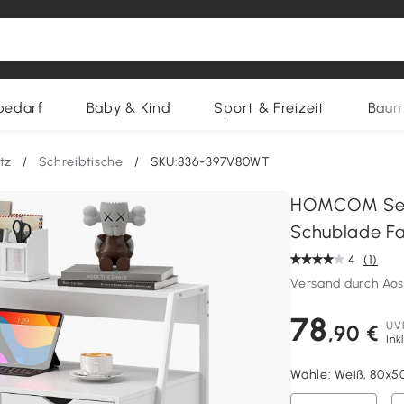
bedarf
Baby & Kind
Sport & Freizeit
Baum
tz
/
Schreibtische
/
SKU:836-397V80WT
HOMCOM Sekre
Schublade Fa
4
(1)
Versand durch Ao
78
UV
,90 €
Ink
Wähle:
Weiß, 80x