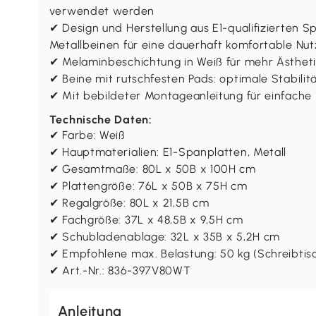
verwendet werden
✔ Design und Herstellung aus E1-qualifizierten 
Metallbeinen für eine dauerhaft komfortable Nu
✔ Melaminbeschichtung in Weiß für mehr Ästheti
✔ Beine mit rutschfesten Pads: optimale Stabilit
✔ Mit bebildeter Montageanleitung für einfach
Technische Daten:
✔ Farbe: Weiß
✔ Hauptmaterialien: E1-Spanplatten, Metall
✔ Gesamtmaße: 80L x 50B x 100H cm
✔ Plattengröße: 76L x 50B x 75H cm
✔ Regalgröße: 80L x 21,5B cm
✔ Fachgröße: 37L x 48,5B x 9,5H cm
✔ Schubladenablage: 32L x 35B x 5,2H cm
✔ Empfohlene max. Belastung: 50 kg (Schreibtisc
✔ Art.-Nr.: 836-397V80WT
Anleitung