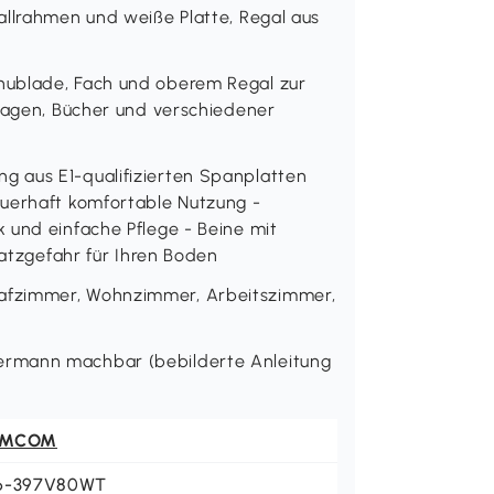
allrahmen und weiße Platte, Regal aus
hublade, Fach und oberem Regal zur
rlagen, Bücher und verschiedener
 aus E1-qualifizierten Spanplatten
auerhaft komfortable Nutzung -
 und einfache Pflege - Beine mit
ratzgefahr für Ihren Boden
afzimmer, Wohnzimmer, Arbeitszimmer,
ermann machbar (bebilderte Anleitung
OMCOM
6-397V80WT