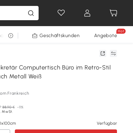
Hot
arkt
Restposten
Geschäftskunden
Gewinnspiele
Angebote
tär Computertisch Büro im Retro-Stil
ch Metall Weiß
som Frankreich
P
88,90 €
-11%
l. MwSt.
50x100cm
Verfügbar