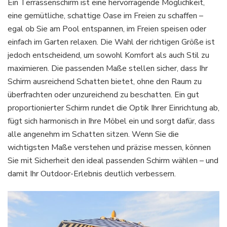
Ein Terrassenschirm ist eine hervorragende Möglichkeit,
falschen
eine gemütliche, schattige Oase im Freien zu schaffen –
Größe?
egal ob Sie am Pool entspannen, im Freien speisen oder
So
einfach im Garten relaxen. Die Wahl der richtigen Größe ist
messen
Sie
jedoch entscheidend, um sowohl Komfort als auch Stil zu
Ihren
maximieren. Die passenden Maße stellen sicher, dass Ihr
Terrassenschirm
Schirm ausreichend Schatten bietet, ohne den Raum zu
richtig
überfrachten oder unzureichend zu beschatten. Ein gut
proportionierter Schirm rundet die Optik Ihrer Einrichtung ab,
fügt sich harmonisch in Ihre Möbel ein und sorgt dafür, dass
alle angenehm im Schatten sitzen. Wenn Sie die
wichtigsten Maße verstehen und präzise messen, können
Sie mit Sicherheit den ideal passenden Schirm wählen – und
damit Ihr Outdoor-Erlebnis deutlich verbessern.