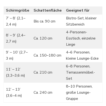
Schirmgröße
Schattenfläche
Geeignet für
7’ – 8’ (2,1–
Bistro-Set, kleiner
Bis ca. 90 cm
2,4 m)
Sitzbereich
4-Personen-
8’ – 9’ (2,4–
Ca. 120 cm
Esstisch, einzelne
2,7 m)
Liege
9’ – 10’ (2,7–
4–6 Personen,
Ca. 150–180 cm
3 m)
kleine Lounge-Ecke
6–8 Personen,
11’ – 12’
Ca. 210 cm
Terrassenmöbel-
(3,3–3,6 m)
Set
8–10 Personen,
12’ – 13’
Ca. 240 cm
große Lounge-
(3,6–4 m)
Gruppe