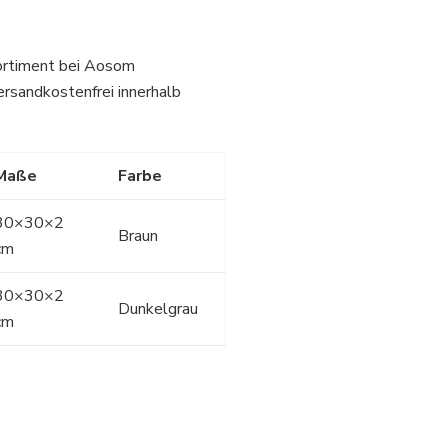
Sortiment bei Aosom
ersandkostenfrei innerhalb
Maße
Farbe
30×30×2
Braun
cm
30×30×2
Dunkelgrau
cm