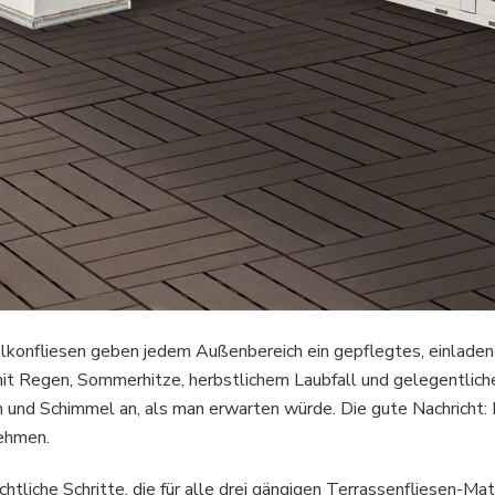
Balkonfliesen geben jedem Außenbereich ein gepflegtes, einladen
mit Regen, Sommerhitze, herbstlichem Laubfall und gelegentlic
 und Schimmel an, als man erwarten würde. Die gute Nachricht: D
nehmen.
htliche Schritte, die für alle drei gängigen Terrassenfliesen-Mate