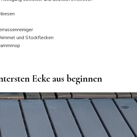
enbesen
errassenreiniger
himmel und Stockflecken
hwammmop
intersten Ecke aus beginnen