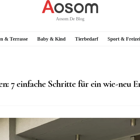
Aosom.de Blog
n & Terrasse
Baby & Kind
Tierbedarf
Sport & Freizei
en: 7 einfache Schritte für ein wie-neu E
on
Terrassenfliesen
reinigen:
7
einfache
Schritte
für