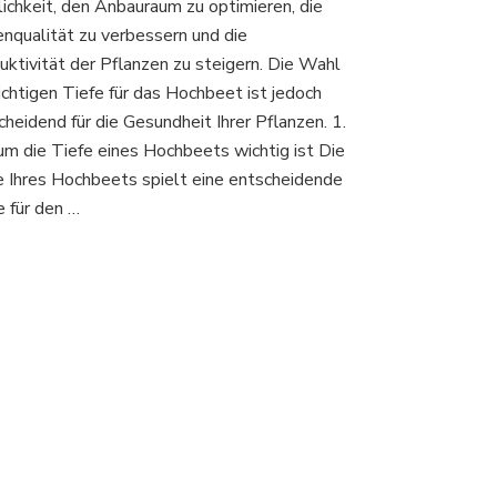
ichkeit, den Anbauraum zu optimieren, die
sollte
ein
nqualität zu verbessern und die
Hochbeet
uktivität der Pflanzen zu steigern. Die Wahl
sein?
richtigen Tiefe für das Hochbeet ist jedoch
Der
cheidend für die Gesundheit Ihrer Pflanzen. 1.
ultimative
Leitfaden
m die Tiefe eines Hochbeets wichtig ist Die
für
e Ihres Hochbeets spielt eine entscheidende
erfolgreichen
e für den …
Gartenbau