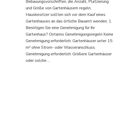
Bebauungsvorschriften, die Anzahl, Platzierung
Gartenhäuser
darf
und Größe von Gartenhäusern regeln.
ich
Hausbesitzer sollten sich vor dem Kauf eines
in
Gartenhauses an das örtliche Bauamt wenden. 1.
Ontario
Benötigen Sie eine Genehmigung für Ihr
wirklich
haben?
Gartenhaus? Ontarios Genehmigungsregeln Kein
Finden
Genehmigung erforderlich: Gartenhäuser unter 15
wir
m² ohne Strom- oder Wasseranschluss.
es
Genehmigung erforderlich: Größere Gartenhäuser
heraus!
oder solche …