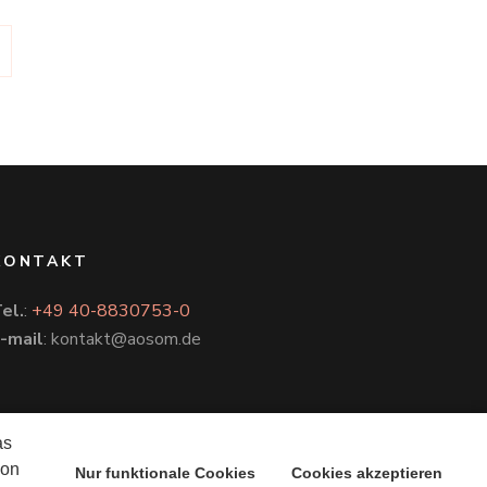
KONTAKT
el.
:
+49 40-8830753-0
-mail
: kontakt@aosom.de
as
von
Nur funktionale Cookies
Cookies akzeptieren