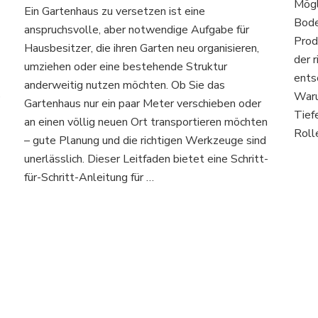
Mögl
Ein Gartenhaus zu versetzen ist eine
versetzt
Bode
anspruchsvolle, aber notwendige Aufgabe für
man
Prod
ein
Hausbesitzer, die ihren Garten neu organisieren,
der 
Gartenhaus?
umziehen oder eine bestehende Struktur
Diese
ents
anderweitig nutzen möchten. Ob Sie das
wichtigen
e
Waru
Gartenhaus nur ein paar Meter verschieben oder
Schritte
Tief
dürfen
an einen völlig neuen Ort transportieren möchten
Roll
Sie
– gute Planung und die richtigen Werkzeuge sind
nicht
unerlässlich. Dieser Leitfaden bietet eine Schritt-
verpassen!
für-Schritt-Anleitung für …