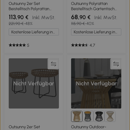
1+
Outsunny 2er Set
Outsunny Polyrattan
Beistelltisch Polyrattan
Beistelltisch Gartentisch
Ø66/42 cm rund wetterfest
Terrassentisch
113
68
,90 €
,90 €
Inkl. MwSt.
Inkl. MwSt.
Gartentisch mit Glasplatte
Schirmständer für
221,90 €
-48%
115,90 €
-40%
Braun
Sonnenschirm inkl.
Sandsack Braun 55,5 x 55,5
Kostenlose Lieferung innerhalb Deutschlands
Kostenlose Lieferung innerhalb Deutschlands
x 46 cm
5
4,7
Nicht Verfügbar
Nicht Verfügbar
Outsunny 2er Set
Outsunny Outdoor-