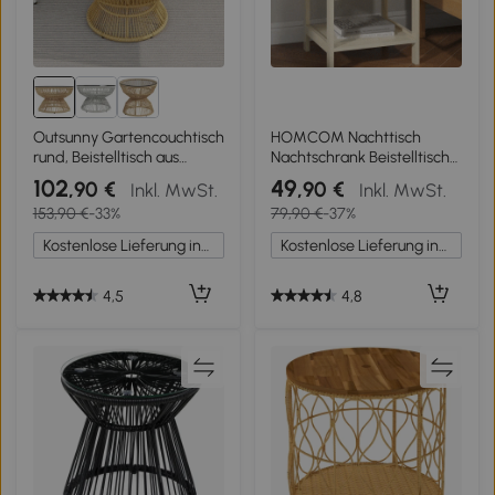
Outsunny Gartencouchtisch
HOMCOM Nachttisch
rund, Beistelltisch aus
Nachtschrank Beistelltisch
Rattan-Optik und
natürlicher Nachtkommode
102
49
,90 €
,90 €
Inkl. MwSt.
Inkl. MwSt.
gehärteter Glasplatte Ø60
mit Schublade offenen
153,90 €
-33%
79,90 €
-37%
x 37H cm
Ablage Rattan-Design MDF
Natur 40 x 40 x 48 cm
Kostenlose Lieferung innerhalb Deutschlands
Kostenlose Lieferung innerhalb Deutschlands
4,5
4,8