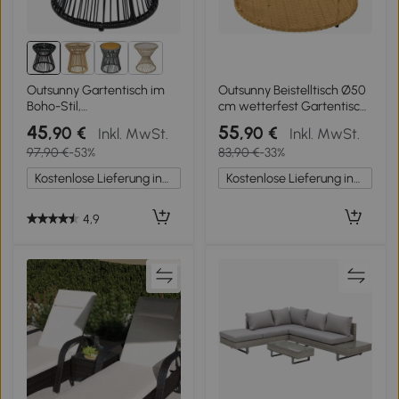
Outsunny Gartentisch im
Outsunny Beistelltisch Ø50
Boho-Stil,
cm wetterfest Gartentisch
wetterbeständig, PE-
mit Rattanoptik
45
55
,90 €
,90 €
Inkl. MwSt.
Inkl. MwSt.
Rattan, 40 cm x 40 cm x 42
Akazienholzplatte
97,90 €
-53%
83,90 €
-33%
cm, Schwarz
verstellbaren Füßen Teak
Kostenlose Lieferung innerhalb Deutschlands
Kostenlose Lieferung innerhalb Deutschlands
4,9