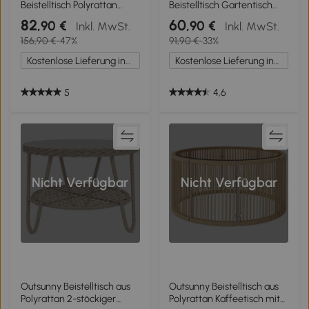
Beistelltisch Polyrattan
Beistelltisch Gartentisch
Ø60/41 cm rund wetterfest
Rattan-Beistelltisch,
82
60
,90 €
,90 €
Inkl. MwSt.
Inkl. MwSt.
Gartentisch mit X-Beine
Glasplatte, PE-Rattan, 40
156,90 €
-47%
91,90 €
-33%
Verstellbare Fußpads Braun
cm x 40 cm x 42 cm Beige
Kostenlose Lieferung innerhalb Deutschlands
Kostenlose Lieferung innerhalb Deutschlands
5
4,6
Nicht Verfügbar
Nicht Verfügbar
Outsunny Beistelltisch aus
Outsunny Beistelltisch aus
Polyrattan 2-stöckiger
Polyrattan Kaffeetisch mit