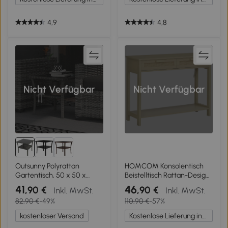
4,9
4,8
Nicht Verfügbar
Nicht Verfügbar
Outsunny Polyrattan
HOMCOM Konsolentisch
Gartentisch, 50 x 50 x
Beistelltisch Rattan-Design
45cm, wetterfest
mit 2 Schubladen
41
46
,90 €
,90 €
Inkl. MwSt.
Inkl. MwSt.
Beistelltisch für 4 Personen,
Sideboard Eingang MDF
82,90 €
-49%
110,90 €
-57%
Quadratisch mit Ablage
Spanplatte 100 x 30 x 76
Glasplatte
cm
kostenloser Versand
Kostenlose Lieferung innerhalb Deutschlands