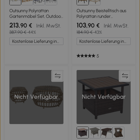
Outsunny Polyrattan
Outsunny Beistelltisch aus
Gartenmöbel Set, Outdoor
Polyrattan runder
Balkonmöbel für 2
Kaffeetisch Couchtisch mit
213
103
,90 €
,90 €
Inkl. MwSt.
Inkl. MwSt.
Personen, 3-teilig mit 2
Glas Tischplatte Ø75 x 42
387,90 €
-44%
184,90 €
-43%
Stühle, Beistelltisch
cm Braun
Sitzkissen
Kostenlose Lieferung innerhalb Deutschlands
Kostenlose Lieferung innerhalb Deutschlands
5
Nicht Verfügbar
Nicht Verfügbar