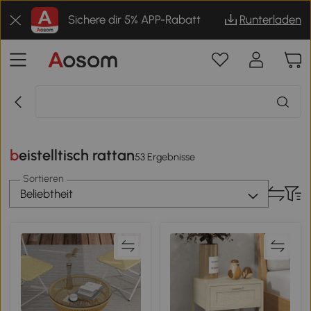
Sichere dir 5% APP-Rabatt
Runterladen
beistelltisch rattan
53 Ergebnisse
Sortieren
Beliebtheit