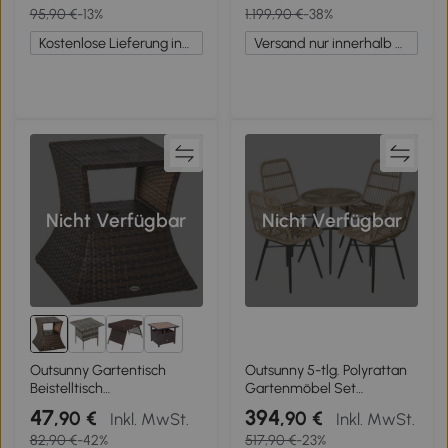
95,90 €
-13%
1.199,90 €
-38%
35 x 55 cm braun
Grau
Kostenlose Lieferung innerhalb Deutschlands
Versand nur innerhalb Deutschlands
Nicht Verfügbar
Nicht Verfügbar
1+
Outsunny Gartentisch
Outsunny 5-tlg. Polyrattan
Beistelltisch
Gartenmöbel Set
Sonnenschirmständer
Essgruppe Esstisch mit 4
47
394
,90 €
,90 €
Inkl. MwSt.
Inkl. MwSt.
Gartenmöbel Terrasse
Stühlen Gartensitzgruppe
82,90 €
-42%
517,90 €
-23%
Polyrattan Braun 54 x 54 x
mit Beistelltisch Gartenset