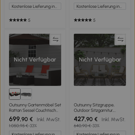
55 cm
Outdoor Metall Natur
Kostenlose Lieferung innerhalb Deutschlands
Kostenlose Lieferung innerhalb Deutschlands
5
5
Nicht Verfügbar
Nicht Verfügbar
Outsunny Gartenmöbel Set
Outsunny Sitzgruppe,
Rattan Sessel Couchtisch
Outdoor Sitzgarnitur,
7tlg. mit Kissen Balkon im
Gartenmöbel Set mit
699
427
,90 €
,90 €
Inkl. MwSt.
Inkl. MwSt.
Freien
Beistelltisch, Metall, Rattan,
1.050,95 €
-33%
640,90 €
-33%
Beige, 118 x 69 x 73 cm
Kostenlose Lieferung innerhalb Deutschlands
Kostenlose Lieferung innerhalb Deutschlands