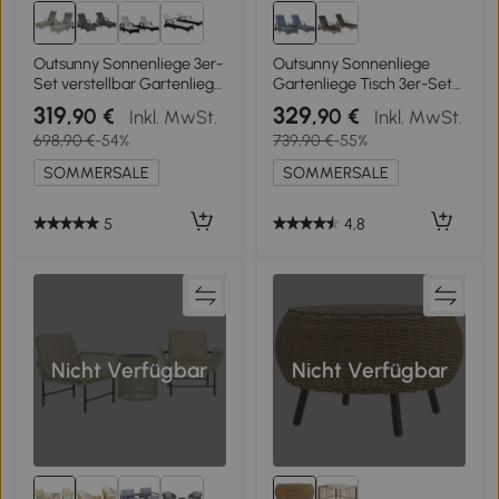
Outsunny Sonnenliege 3er-
Outsunny Sonnenliege
Set verstellbar Gartenliege
Gartenliege Tisch 3er-Set
Set mit Tisch Gartenmöbel
Gartenmöbel,
319
329
,90 €
,90 €
Inkl. MwSt.
Inkl. MwSt.
aus Polyrattan Grau
Polyrattan+Metall Grau
698,90 €
-54%
739,90 €
-55%
SOMMERSALE
SOMMERSALE
5
4,8
Nicht Verfügbar
Nicht Verfügbar