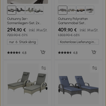
2+
Outsunny 3er-
Outsunny Polyrattan
Sonnenliegen-Set, 2x
Gartenmöbel Set
Gartenliege mit
Couchtisch Dreisitzersofa
294
409
,90 €
,90 €
Inkl. MwSt.
Inkl. MwSt.
Beistelltisch, inkl.
Doppelsofa mit
720,90 €
-59%
1.303,90 €
-68%
Liegeauflagen, Polyrattan,
Beistelltisch abnehmbar
Braun+Cremeweiß
Kissen Grau+Braun
nur
6
Stück übrig
Kostenlose Lieferung innerhalb Deutschlands
4,8
4,8