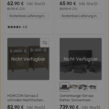
Kaffeetisch mit Ablage
gehärteter Glasplatte
62
65
,90 €
,90 €
Inkl. MwSt.
Inkl. MwSt.
Glasplatte verstellbaren
Gartentisch mit
81,90 €
-23%
83,90 €
-21%
Füßen 65 x 65 x 50 cm
Stahlrahmen 70 x 70 x 33
Gelb
cm Braun
Kostenlose Lieferung innerhalb Deutschlands
Kostenlose Lieferung innerhalb Deutschlands
4,8
Nicht Verfügbar
Nicht Verfügbar
13+
HOMCOM Set aus 2
Gartenlounge-Set aus
schmalen Nachttischen
Rattan, Sonneninsel-
Beistelltisch offenes Fach
Sitzgruppe mit Sofa,
82
739
,90 €
,90 €
Inkl. MwSt.
Inkl. MwSt.
Schrank Rattan-Finish, 40 x
Sesseln, Hocker und Tisch,