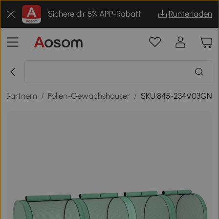
Sichere dir 5% APP-Rabatt
Runterladen
 Gärtnern
/
Folien-Gewächshäuser
/
SKU:845-234V03GN