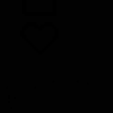
Unzureichende Bestände
Minimum 1
In den Warenkorb
Zur Kasse
Entdecken Sie Ihren Rabatt
Beim Kauf dieses Artikels erhältst du 330 Treuepunkte. 330
Punkte = 3,30 €.
Anmelden
Garantierte Lieferung