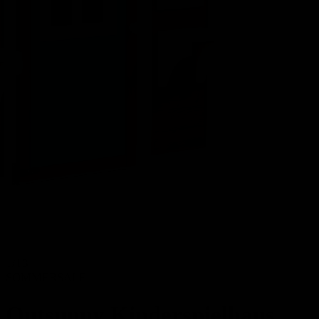
1
/
13
SOMMERSALE
Outsunny Kinderspielhaus,