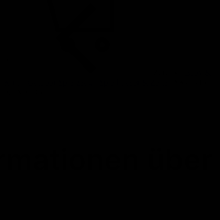
5
Zurück
/
Baby &
Kind
/
Outdoor Spielzeug
/
Spielhäuser & Zelte
/
SKU:345-
027V01DR