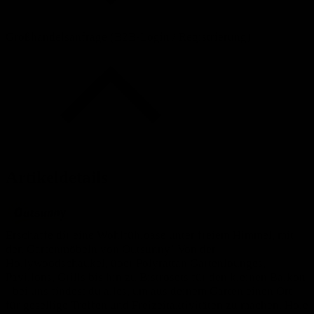
Großhandelsanfrage (B2B-Login / Registrierung)
Artikeldetails
Erschaffe dir eine Wohlfühloase unter freiem Himmel, mit
den Gartenmöbeln von Outsunny! Von der
Hollywoodschaukel, über Polyrattan Gartenlounges,
Pavillons, Grills bis hin zu Bistrosets für den kleinen Balkon
- bei uns findest du alles, um aus deinem Garten einen Ort
für gesellige Treffen und Freizeitaktivitäten zu machen. Hole