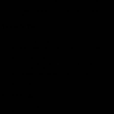
✔ Das wasserdichte Kippdach bietet Schutz vor Hitze
und schlechtem Wetter
✔ Geeignet für Kinder zwischen 3 und 8 Jahren
✔ Aufbau erforderlich
Technische Daten:
✔ Farbe: Dunkelbraun
✔ Material: Tannenholz
✔ Gesamtabmessung: 114B x 126,4T x 135H cm
✔ Traufenhöhe: 99H cm
✔ Tür Größe: 41B x 85,5H cm
✔ Fenster Größe: (Vorderseite) 16,4B x 28,4H cm,
(Seite) 41,8B x 18,5H cm
✔ Pflanzenkästen: 48,4B x 11,4T x 12H cm
✔ Pflanzentöpfe: 20B x 16,4T cm
✔ Empfohlenes Alter: 3-8 Jahre
Lieferumfang:
✔ 1 x Kinderspielhaus
✔ 1 x Handbuch