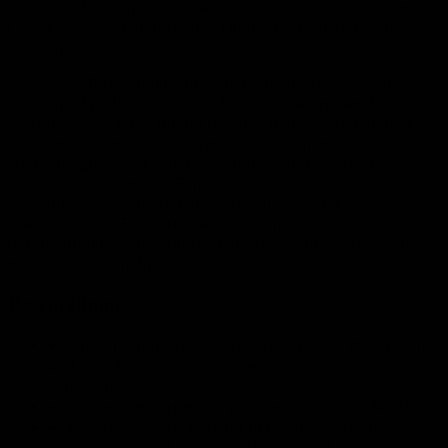
dir die Ästhetik und den Komfort deines Zuhauses in den
Garten, mit den komfortablen Outdoor- Produkten von
Outsunny.
Lassen Sie Ihre Kinder stundenlang in die Spielwelt des
Outsunny Spielhauses eintauchen. Sie können beruhigt sein,
während sie sich mit ihren Freunden in dieser sicheren und
einladenden Umgebung vergnügen. Mit einem
abgeschrägten Dach zur Vermeidung von Wasserschäden,
eingebauten Türen und Fenstern für einfachen Zugang und
Belüftung und realistischen Merkmalen wie einem
Vordereingang, Fenstern, zwei Blumenkästen und zwei
bezaubernden Blumentöpfen können Sie dieses Spielhaus
mit nach Hause nehmen
Beschreibung:
✔ Ein Vordereingang, Retro-Fenster, zwei Pflanzkästen
und zwei hübsche Blumentöpfe sind im Lieferumfang
enthalten
✔ Die Fenster sorgen für gute Belüftung und Ausblick
✔ Massives Fichtenholz für den Außenbereich