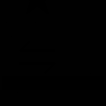
5
(5)
Versand durch Aosom Deutschland
329
,90 €
UVP
628,90 €
-47%
Inkl. MwSt.
Vergleichen
Jetzt für
290,31 €
mit Coupon SOMMER kaufen und 39,59 €
sparen
Zur Kasse
Wähle:
Braun, Weiß, Blau, 126,4cm x 114cm x 135cm
Verfügbar