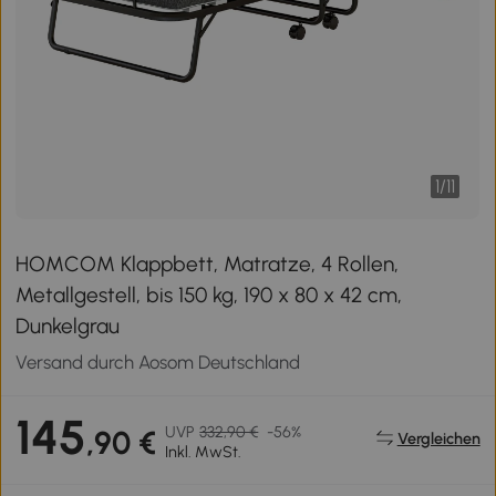
1
/
11
HOMCOM Klappbett, Matratze, 4 Rollen,
Metallgestell, bis 150 kg, 190 x 80 x 42 cm,
Dunkelgrau
Versand durch Aosom Deutschland
145
UVP
332,90 €
-56%
,90 €
Vergleichen
Inkl. MwSt.