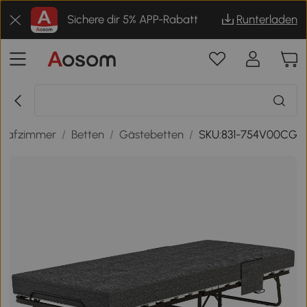
Sichere dir 5% APP-Rabatt
Runterladen
hlafzimmer
/
Betten
/
Gästebetten
/
SKU:831-754V00CG