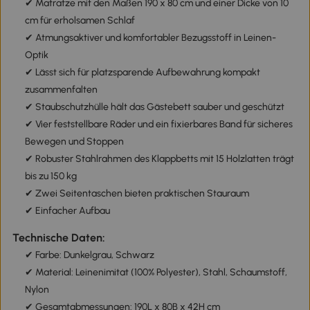
✔ Matratze mit den Maßen 190 x 80 cm und einer Dicke von 10
cm für erholsamen Schlaf
✔ Atmungsaktiver und komfortabler Bezugsstoff in Leinen-
Optik
✔ Lässt sich für platzsparende Aufbewahrung kompakt
zusammenfalten
✔ Staubschutzhülle hält das Gästebett sauber und geschützt
✔ Vier feststellbare Räder und ein fixierbares Band für sicheres
Bewegen und Stoppen
✔ Robuster Stahlrahmen des Klappbetts mit 15 Holzlatten trägt
bis zu 150 kg
✔ Zwei Seitentaschen bieten praktischen Stauraum
✔ Einfacher Aufbau
Technische Daten:
✔ Farbe: Dunkelgrau, Schwarz
✔ Material: Leinenimitat (100% Polyester), Stahl, Schaumstoff,
Nylon
✔ Gesamtabmessungen: 190L x 80B x 42H cm