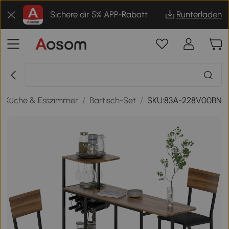
Sichere dir 5% APP-Rabatt
Runterladen
/
Küche & Esszimmer
/
Bartisch-Set
/
SKU:83A-228V00BN