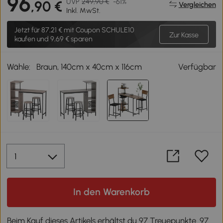
96
UVP
249,90 €
-61%
,90 €
Vergleichen
Inkl. MwSt.
Jetzt für
87,21 €
mit Coupon SCHULE10
Zur Kasse
kaufen und 9,69 € sparen
Wähle:
Braun, 140cm x 40cm x 116cm
Verfügbar
In den Warenkorb
Beim Kauf dieses Artikels erhältst du 97 Treuepunkte. 97