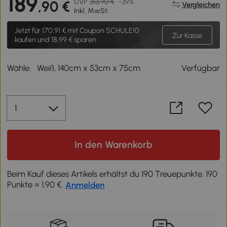
189
UVP
313,90 €
-39%
,90 €
Vergleichen
Inkl. MwSt.
Jetzt für
170,91 €
mit Coupon SCHULE10
Zur Kasse
kaufen und 18,99 € sparen
Wähle:
Weiß, 140cm x 53cm x 75cm
Verfügbar
In den Warenkorb
Beim Kauf dieses Artikels erhältst du 190 Treuepunkte. 190
Punkte = 1,90 €.
Anmelden