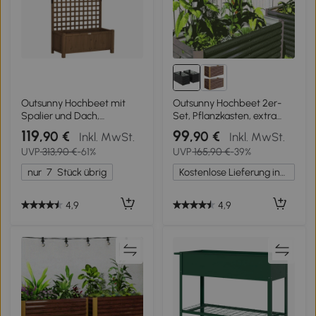
Outsunny Hochbeet mit
Outsunny Hochbeet 2er-
Spalier und Dach,
Set, Pflanzkasten, extra
Pflanzkasten, Blumenbeet,
tief, Metall, 120 x 60 x 60
119
99
,90 €
,90 €
Inkl. MwSt.
Inkl. MwSt.
wetterfest, Holz, 90 x 45 x
cm Dunkelgrau
UVP
313,90 €
-61%
UVP
165,90 €
-39%
183 cm, Braun
nur
7
Stück übrig
Kostenlose Lieferung innerhalb Deutschlands
4,9
4,9