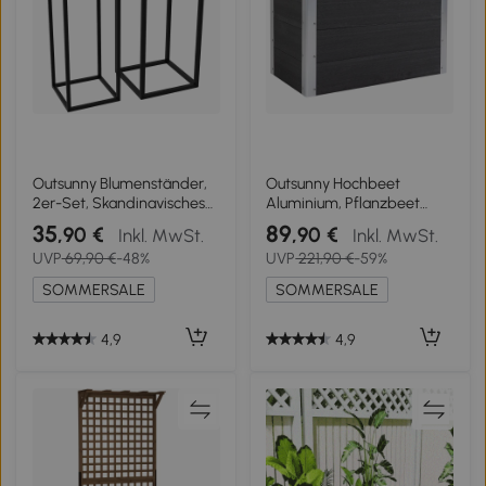
Outsunny Blumenständer,
Outsunny Hochbeet
2er-Set, Skandinavisches
Aluminium, Pflanzbeet
Design, Metallrahmen,
Frühbeet Gartenbeet
35
89
,90 €
,90 €
Inkl. MwSt.
Inkl. MwSt.
58,5/65cm Höhe, Schwarz
Blumenkasten wetterfest,
UVP
69,90 €
-48%
UVP
221,90 €
-59%
ohne Boden, Pflanzkasten
100x50x55,5cm für
SOMMERSALE
SOMMERSALE
Terrasse, Balkon,
Blumenkasten für Blumen,
Pflanzen, Grau
4,9
4,9