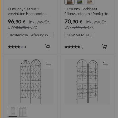
Outsunny Set aus 2
Outsunny Hochbeet
verzinkten Hochbeeten,
Pflanzkasten mit Rankgitter
180 x 90 x 60 cm Metall-
Blumenkasten Rankkasten
96
70
,90 €
,90 €
Inkl. MwSt.
Inkl. MwSt.
Hochbeete mit sicherer
Rosenbogen mit Rankhilfe
UVP
155,90 €
-37%
UVP
134,90 €
-47%
Kante, Silber
für Kletterpflanzen Garten
Holz Dunkelbraun 64 x 28 x
Kostenlose Lieferung innerhalb Deutschlands
SOMMERSALE
120 cm
4
5