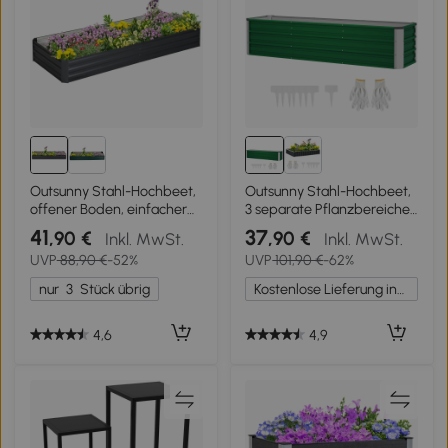
Outsunny Stahl-Hochbeet,
Outsunny Stahl-Hochbeet,
offener Boden, einfacher
3 separate Pflanzbereiche,
Aufbau, 95L x 90,5B x
offener Boden, einfacher
41
37
,90 €
,90 €
Inkl. MwSt.
Inkl. MwSt.
29,8H cm, Grau
Aufbau, 183 x 47 x 40cm,
UVP
88,90 €
-52%
UVP
101,90 €
-62%
Grün
nur
3
Stück übrig
Kostenlose Lieferung innerhalb Deutschlands
4,6
4,9