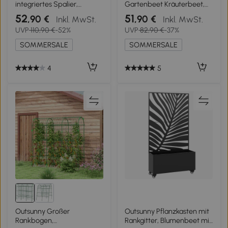
integriertes Spalier,
Gartenbeet Kräuterbeet,
Ablageregal, Räder,
wetterbeständig, offener
52
51
,90 €
,90 €
Inkl. MwSt.
Inkl. MwSt.
Massivholz, braun, 79 x 29
Boden, 100 x 60 x 30 cm,
UVP
110,90 €
-52%
UVP
82,90 €
-37%
x 130 cm
Dunkelgrau
SOMMERSALE
SOMMERSALE
4
5
Outsunny Großer
Outsunny Pflanzkasten mit
Rankbogen,
Rankgitter, Blumenbeet mit