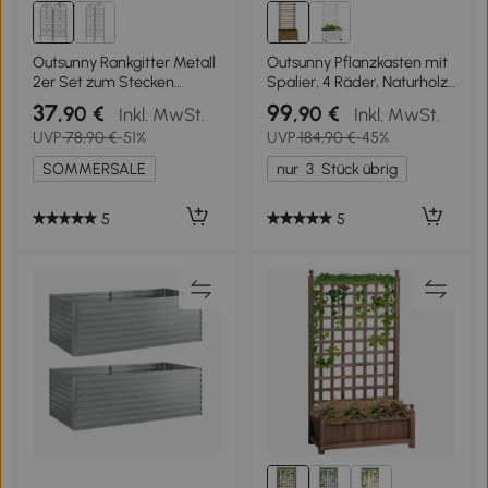
Outsunny Rankgitter Metall
Outsunny Pflanzkasten mit
2er Set zum Stecken
Spalier, 4 Räder, Naturholz,
rostfrei Rankhilfe mit
wetterfeste Lackierung,
37
99
,90 €
,90 €
Inkl. MwSt.
Inkl. MwSt.
Vogeldesign für
Naturholz, 76 x 30 x 155 cm
UVP
78,90 €
-51%
UVP
184,90 €
-45%
Kletterpflanzen 50x120 cm
Schwarz
SOMMERSALE
nur
3
Stück übrig
5
5