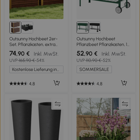
Outsunny Hochbeet 2er-
Outsunny Hochbeet
Set, Pflanzkasten, extra
Pflanzbeet Pflanzkasten, 1
tief, Metall, 120 x 60 x 60
Ablage, 2 Rollen, 109 cm x
74
52
,90 €
,90 €
Inkl. MwSt.
Inkl. MwSt.
cm Braun
44 cm x 80 cm, Grün
UVP
165,90 €
-54%
UVP
110,90 €
-52%
Kostenlose Lieferung innerhalb Deutschlands
SOMMERSALE
4,8
4,8