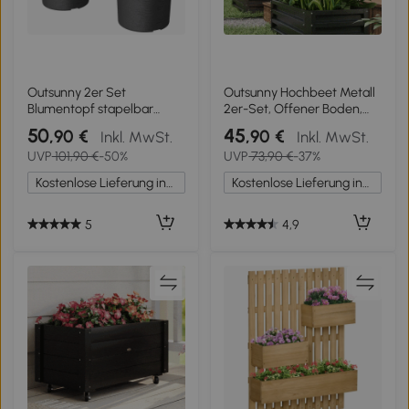
Outsunny 2er Set
Outsunny Hochbeet Metall
Blumentopf stapelbar
2er-Set, Offener Boden,
Pflanzkübel mit Löcher
Für Garten Balkon,
50
45
,90 €
,90 €
Inkl. MwSt.
Inkl. MwSt.
35x35 cm Pflanztöpfe Rund
110x50x30cm, Dunkelgrau
UVP
101,90 €
-50%
UVP
73,90 €
-37%
Dunkelgrau
Kostenlose Lieferung innerhalb Deutschlands
Kostenlose Lieferung innerhalb Deutschlands
5
4,9