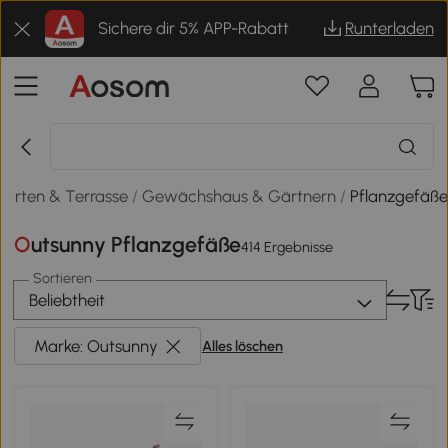
Sichere dir 5% APP-Rabatt
Runterladen
Garten & Terrasse
/
Gewächshaus & Gärtnern
/
Pflanzgefäß
Outsunny Pflanzgefäße
414 Ergebnisse
Sortieren
Beliebtheit
Marke: Outsunny
Alles löschen