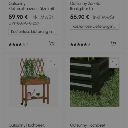
Outsunny
Outsunny 2er-Set
Kletterpflanzenstütze mit
Rankgitter für
Muster Set mit 2 Garten-
Kletterpflanzen, Garten-
59
56
,90 €
,90 €
Inkl. MwSt.
Inkl. MwSt.
Treppengitter für Reben
Spalier, für Gemüse,
UVP
80,90 €
-25%
Blumen Gemüse aus Metall
Reben, Blumen, Metall, 50 x
Kostenlose Lieferung innerhalb Deutschlands
50 x 180 cm schwarz
180 cm, Schwarz
Kostenlose Lieferung innerhalb Deutschlands
4
5
Outsunny Hochbeet,
Outsunny Hochbeet