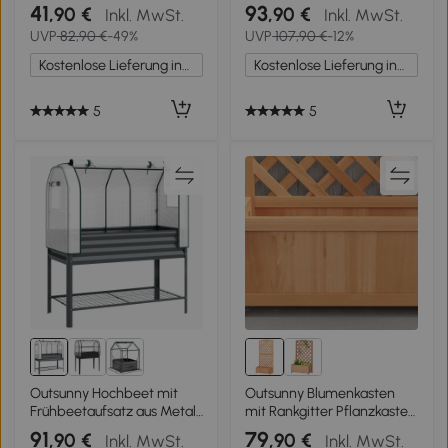
Vogelschutznetz, einfache
Sichtschutz und
41
93
,90 €
,90 €
Inkl. MwSt.
Inkl. MwSt.
Montage, Metall, 43 x 182 x
arretierbaren Rollen,
UVP
82,90 €
-49%
UVP
107,90 €
-12%
183 cm
Metall, 90 x 30 x 160 cm,
schwarz
Kostenlose Lieferung innerhalb Deutschlands
Kostenlose Lieferung innerhalb Deutschlands
5
5
Outsunny Hochbeet mit
Outsunny Blumenkasten
Frühbeetaufsatz aus Metall
mit Rankgitter Pflanzkasten
Pflanzkasten mit
mit Rankgitter Lattenboden
91
79
,90 €
,90 €
Inkl. MwSt.
Inkl. MwSt.
Gewächshaus Ablagefach,
Massivholz 76 x 36 x 170