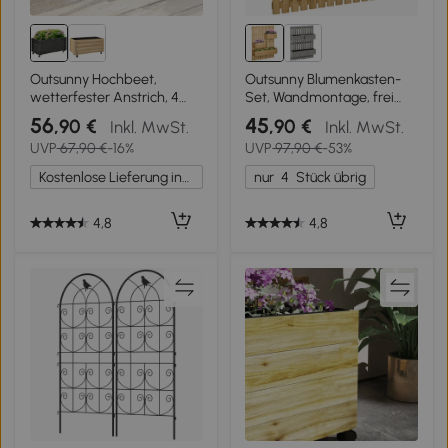
Outsunny Hochbeet,
Outsunny Blumenkasten-
wetterfester Anstrich, 4
Set, Wandmontage, frei
Räder, Naturholz, schwarz,
versetzbar, Massivholz, 60
56
45
,90 €
,90 €
Inkl. MwSt.
Inkl. MwSt.
89 x 48 x 47 cm
x 16 x 80 cm
UVP
67,90 €
-16%
UVP
97,90 €
-53%
Kostenlose Lieferung innerhalb Deutschlands
nur
4
Stück übrig
4,8
4,8