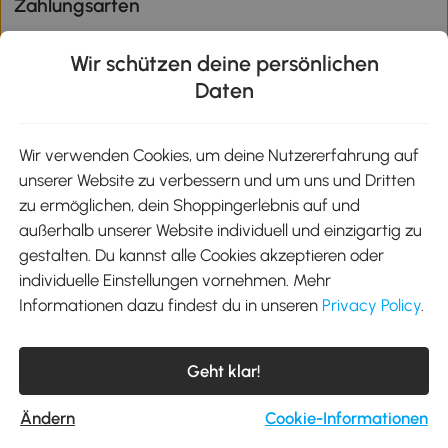
Zahlungsarten
Wir schützen deine persönlichen
Daten
Klimaschutz
Wir verwenden Cookies, um deine Nutzererfahrung auf
unserer Website zu verbessern und um uns und Dritten
Aosom-App
zu ermöglichen, dein Shoppingerlebnis auf und
außerhalb unserer Website individuell und einzigartig zu
gestalten. Du kannst alle Cookies akzeptieren oder
Google Play
individuelle Einstellungen vornehmen. Mehr
Informationen dazu findest du in unseren
Privacy Policy
.
Tel.: +49 40 87408465
Geht klar!
E-Mail:
kontakt@aosom.de
Telefonservice Mo.-Fr. 9:00-17:30 Uhr
MH Handel GmbH, Wendenstraße 309, 20537 Hamburg
Ändern
Cookie-Informationen
© 2012-2026 Alle Rechte vorbehalten.