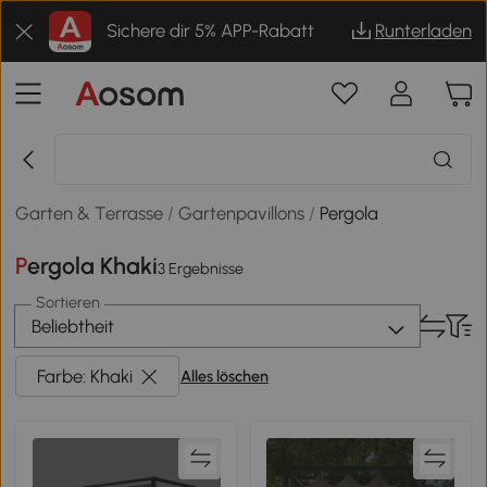
Sichere dir 5% APP-Rabatt
Runterladen
Garten & Terrasse
/
Gartenpavillons
/
Pergola
Pergola Khaki
3 Ergebnisse
Sortieren
Beliebtheit
Farbe: Khaki
Alles löschen