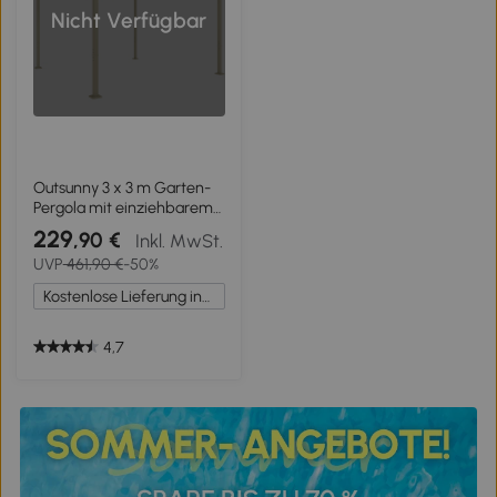
Nicht Verfügbar
Outsunny 3 x 3 m Garten-
Pergola mit einziehbarem
Dach, Pavillon, Baldachin
229
,90 €
Inkl. MwSt.
für Schatten, UPF30+, Khaki
UVP
461,90 €
-50%
Kostenlose Lieferung innerhalb Deutschlands
4,7