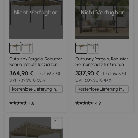
Nicht Verfügbar
Nicht Verfügbar
Outsunny Pergola, Robuster
Outsunny Pergola, Robuster
Sonnenschutz für Garten,
Sonnenschutz für Garten,
Balkon, Terrasse, aus Metall
Balkon, Terrasse, aus Metall
364
337
,90 €
,90 €
Inkl. MwSt.
Inkl. MwSt.
und Kunststoff, UV- und
und Kunststoff, UV- und
UVP
739,90 €
-50%
UVP
609,90 €
-44%
wasserabweisend, Khaki
wasserabweisend, Khaki
Kostenlose Lieferung innerhalb Deutschlands
Kostenlose Lieferung innerhalb Deutschlands
4,8
4,9