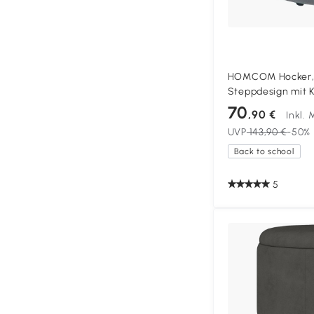
HOMCOM Hocker, r
Steppdesign mit K
Samtoptik, grau, 
70
,90 €
Inkl.
UVP
143,90 €
-50%
Back to school
5