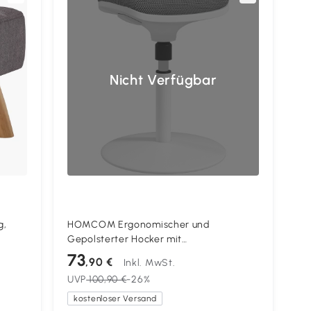
Nicht Verfügbar
g,
HOMCOM Ergonomischer und
Gepolsterter Hocker mit
Höhenverstellung um 5°, 41,5x41,5x51,5-
73
,90 €
Inkl. MwSt.
71,5 cm, Grau
UVP
100,90 €
-26%
kostenloser Versand