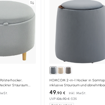
Vergleichen
Vergleich
olsterhocker,
HOMCOM 2-in-1 Hocker in Samtop
teckter Stauraum,
inklusive Stauraum und abnehmba
l, 56 cm x 56 cm x 42
Deckel Ø44 cm x 47,5 cm Grau
49
,90 €
 MwSt.
Inkl. MwSt.
UVP
106,90 €
-53%