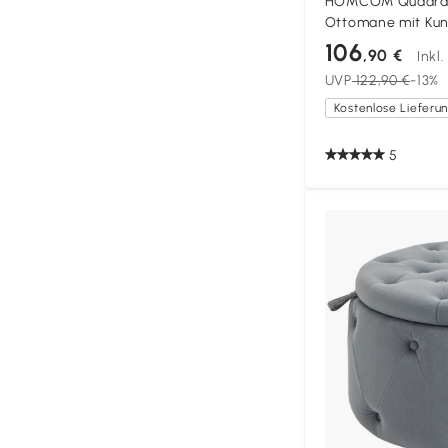
HOMCOM Quadrati
Ottomane mit Kun
Sitzhocker für Sch
106
,90 €
Inkl
75x75x40 cm, gra
UVP
122,90 €
-13%
5