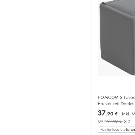
HOMCOM Sitzhock
Hocker mit Deckel
Fußhocker Sitzwür
37
,90 €
Inkl. 
x 40 cm Grau
UVP
97,90 €
-61%