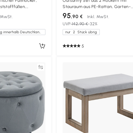
scher Fußhocker,
Outsunny Set aus 2 Hockern mit
ststofffüßen,
Stauraum aus PE-Rattan, Garten-
lafzimmer, Flur,
Fußhocker mit Kissen 40 x 40 x 41 
95
,90 €
. MwSt.
Inkl. MwSt.
u
Hellgrau
UVP
142,90 €
-32%
Kostenlose Lieferung innerhalb Deutschlands
nur
2
Stück übrig
5
Vergleichen
Vergleich