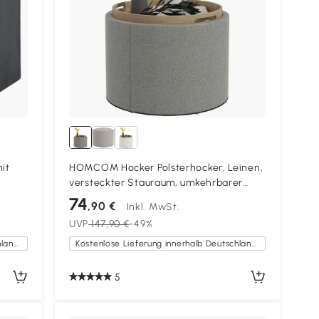
it
HOMCOM Hocker Polsterhocker, Leinen,
versteckter Stauraum, umkehrbarer
Deckel, 5 6cm x 56 cm x 42 cm, Grau +
74
,90 €
Inkl. MwSt.
Natur
UVP
147,90 €
-49%
Kostenlose Lieferung innerhalb Deutschlands
Kostenlose Lieferung innerhalb Deutschlands
5