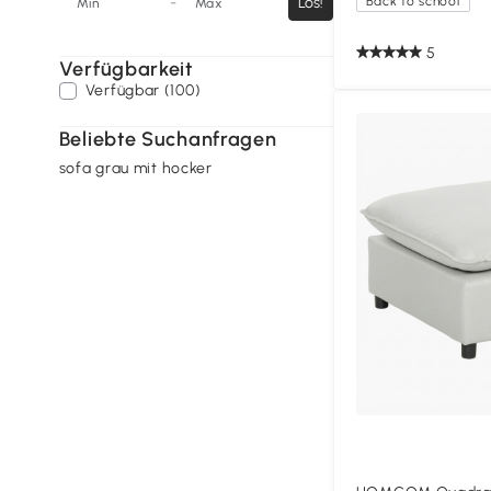
-
Los!
Back to school
Min
Max
5
Verfügbarkeit
Verfügbar (100)
Beliebte Suchanfragen
sofa grau mit hocker