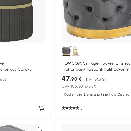
ker
HOMCOM Vintage Hocker, Sitzhoc
cker aus Cord-
Truhenbank Fußbank Fußhocker mi
 44 cm für
Stauraum, Polsterhocker, Metall,
47
,90 €
 MwSt.
Inkl. MwSt.
afzimmer Grau
Schaumstoff, Kohlegrau, 55 x 55 x
UVP
106,90 €
-55%
cm
5
Vergleichen
Vergleich