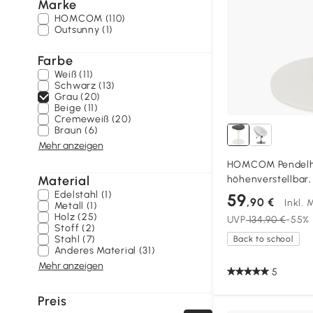
Marke
HOMCOM (110)
Outsunny (1)
Farbe
Weiß (11)
Schwarz (13)
Grau (20)
Beige (11)
Cremeweiß (20)
Braun (6)
Mehr anzeigen
HOMCOM Pendelho
Material
höhenverstellbar, 
42,5x35,5x56,5-7
Edelstahl (1)
59
,90 €
Inkl.
Metall (1)
Holz (25)
UVP
134,90 €
-55%
Stoff (2)
Stahl (7)
Back to school
Anderes Material (31)
Mehr anzeigen
5
Preis