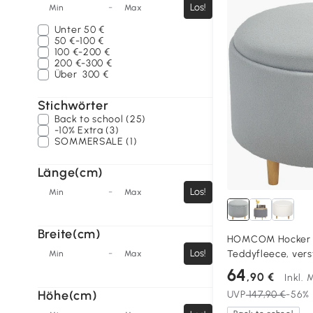
-
Los!
Min
Max
Unter
50 €
50 €-100 €
100 €-200 €
200 €-300 €
Über
300 €
Stichwörter
Back to school (25)
-10% Extra (3)
SOMMERSALE (1)
Länge(cm)
-
Los!
Min
Max
Breite(cm)
HOMCOM Hocker P
-
Los!
Teddyfleece, vers
Min
Max
umkehrbarer Decke
64
,90 €
Inkl.
cm, Grau
Höhe(cm)
UVP
147,90 €
-56%