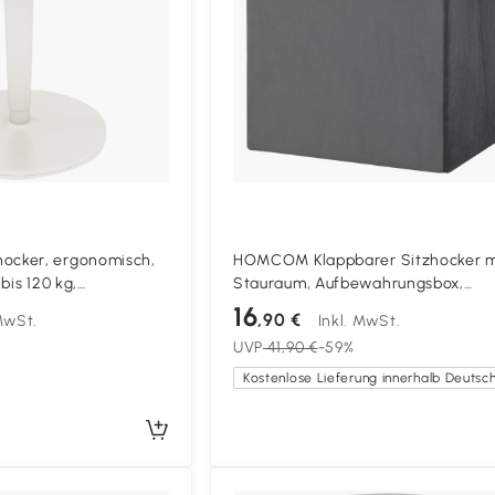
cker, ergonomisch,
HOMCOM Klappbarer Sitzhocker m
bis 120 kg,
Stauraum, Aufbewahrungsbox,
1,5cm, Grau
Schaumstoff, MDF, Grau
16
,90 €
 MwSt.
Inkl. MwSt.
UVP
41,90 €
-59%