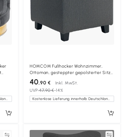
ker
HOMCOM Fußhocker Wohnzimmer,
t
Ottoman, gesteppter gepolsterter Sitz
in Leinenoptik mit Seitentasche, 35 x 35
40
,90 €
Inkl. MwSt.
 42
x 35 cm, grau
UVP
47,90 €
-14%
Kostenlose Lieferung innerhalb Deutschlands
Kostenlose Lieferung innerhalb Deutschlands
en
Vergleichen