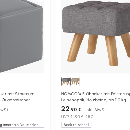
er mit Stauraum
HOMCOM Fußhocker mit Polsterun
, Quadratischer
Leinenoptik, Holzbeine, bis 110 kg
fel Kunstleder 40 x 40
belastbar, Grau
22
,90 €
MwSt.
Inkl. MwSt.
UVP
41,90 €
-45%
Kostenlose Lieferung innerhalb Deutschlands
Back to school