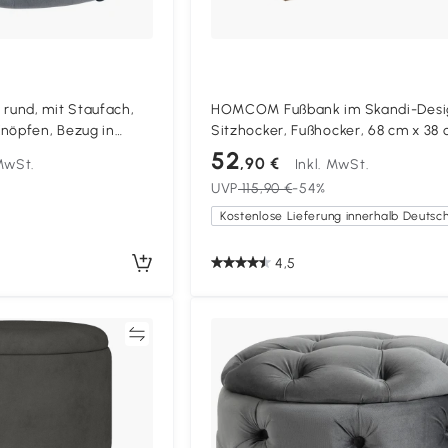
und, mit Staufach,
HOMCOM Fußbank im Skandi-Desi
nöpfen, Bezug in
Sitzhocker, Fußhocker, 68 cm x 38 
60 x 60 x 40cm
42 cm, Grau + Natur
52
,90 €
 MwSt.
Inkl. MwSt.
UVP
115,90 €
-54%
4,5
Vergleichen
Vergleich