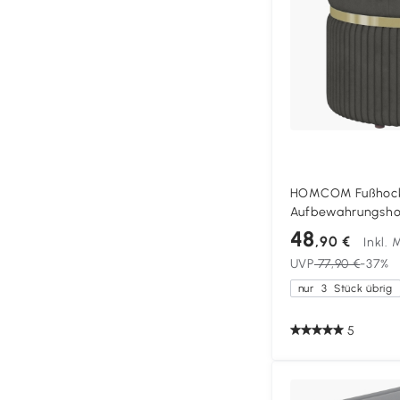
HOMCOM Fußhoc
Aufbewahrungsho
Velours, 36 x 36 x
48
,90 €
Inkl.
Wohnzimmer Schl
UVP
77,90 €
-37%
nur
3
Stück übrig
5