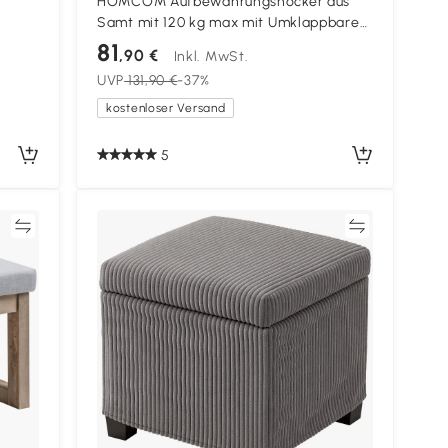
HOMCOM Aufbewahrungshocker aus
Samt mit 120 kg max mit Umklappbarem
cm,
Tablett, aus MDF und Eiche, 56x56x42
81
,90 €
Inkl. MwSt.
cm, Grau
UVP
131,90 €
-37%
kostenloser Versand
5
en
Vergleichen