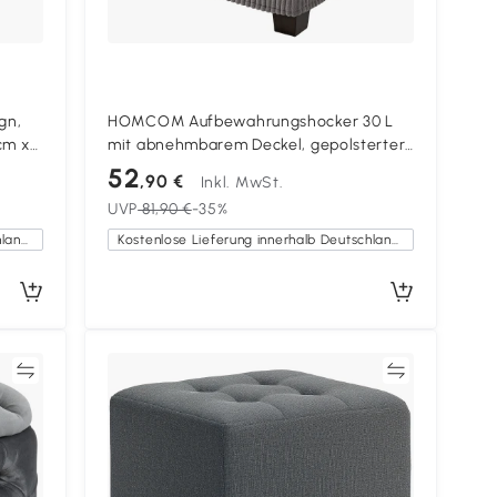
gn,
HOMCOM Aufbewahrungshocker 30 L
cm x
mit abnehmbarem Deckel, gepolsterter
Würfelhocker aus Ripp-Veloursstoff, 40 x
52
,90 €
Inkl. MwSt.
40 x 40 cm, Grau
UVP
81,90 €
-35%
Kostenlose Lieferung innerhalb Deutschlands
Kostenlose Lieferung innerhalb Deutschlands
en
Vergleichen