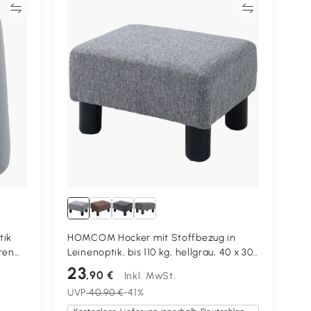
en
Vergleichen
tik
HOMCOM Hocker mit Stoffbezug in
ren
Leinenoptik, bis 110 kg, hellgrau, 40 x 30
x 24cm
23
,90 €
Inkl. MwSt.
UVP
40,90 €
-41%