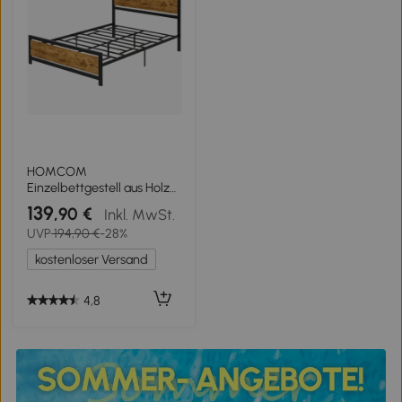
HOMCOM
Einzelbettgestell aus Holz
und Stahl mit
139
,90 €
Inkl. MwSt.
Industriedesign Lattenrost,
UVP
194,90 €
-28%
140x200cm
kostenloser Versand
4,8