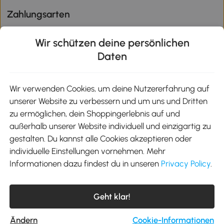
Zahlungsarten
Wir schützen deine persönlichen
Daten
Klimaschutz
Wir verwenden Cookies, um deine Nutzererfahrung auf
unserer Website zu verbessern und um uns und Dritten
Aosom-App
zu ermöglichen, dein Shoppingerlebnis auf und
außerhalb unserer Website individuell und einzigartig zu
gestalten. Du kannst alle Cookies akzeptieren oder
Google Play
individuelle Einstellungen vornehmen. Mehr
Informationen dazu findest du in unseren
Privacy Policy
.
Tel.: +49 40 87408465
Geht klar!
E-Mail:
kontakt@aosom.de
Telefonservice Mo.-Fr. 9:00-17:30 Uhr
MH Handel GmbH, Wendenstraße 309, 20537 Hamburg
Ändern
Cookie-Informationen