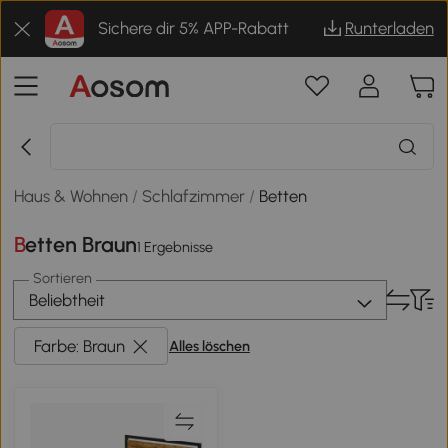
Sichere dir 5% APP-Rabatt
Runterladen
Haus & Wohnen
/
Schlafzimmer
/
Betten
Betten Braun
1 Ergebnisse
Sortieren
Beliebtheit
Farbe: Braun
Alles löschen